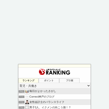
ランキング
ポイント
ブロ画
毎日がよかったさがし
20位
Correct神戸のブログ
21位
女性会計士のバランスライフ
22位
男子3人、イクメンの向こう側！？
23位