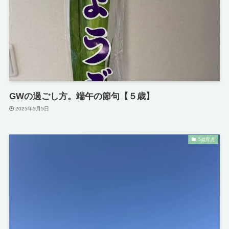
GWの過ごし方。端午の節句【５歳】
2025年5月5日
5歳育児