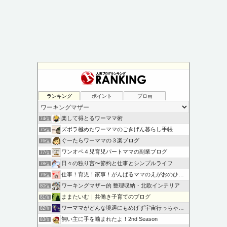
ランキング
ポイント
ブロ画
楽して得とるワーママ術
74位
ズボラ極めたワーママのごきげん暮らし手帳
75位
ぐーたらワーママの３楽ブログ
76位
ワンオペ４児育児パートママの副業ブログ
77位
日々の独り言〜節約と仕事とシンプルライフ
78位
仕事！育児！家事！がんばるママのえがおのひろば
79位
ワーキングマザー的 整理収納・北欧インテリア
80位
ままたいむ｜共働き子育てのブログ
81位
ワーママがどんな境遇にもめげず宇宙行っちゃう話
82位
飼い主に手を噛まれたよ！2nd Season
83位