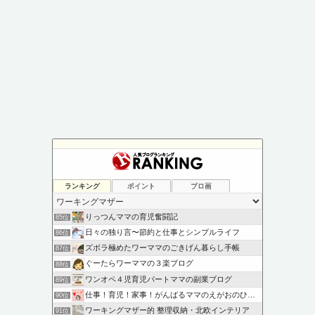
ランキング
ポイント
ブロ画
りっつんママの育児奮闘記
85位
日々の独り言〜節約と仕事とシンプルライフ
86位
ズボラ極めたワーママのごきげん暮らし手帳
87位
ぐーたらワーママの３楽ブログ
88位
ワンオペ４児育児パートママの副業ブログ
89位
仕事！育児！家事！がんばるママのえがおのひろば
90位
ワーキングマザー的 整理収納・北欧インテリア
91位