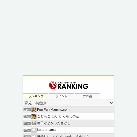
ランキング
ポイント
ブロ画
Fun Fun Mammy.com
21位
こどもごはん と くらしの話
22位
毎日がよかったさがし
23位
kotaromama
24位
男子3人、イクメンの向こう側！？
25位