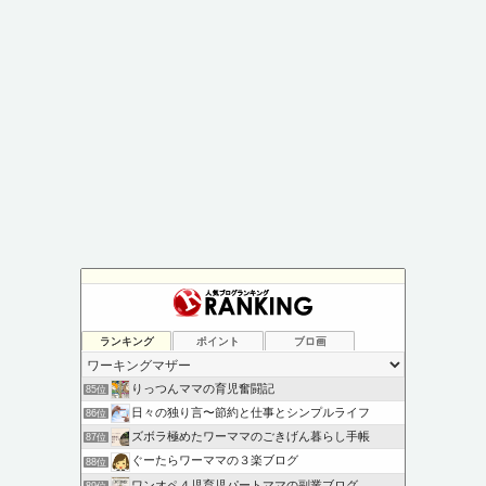
ランキング
ポイント
ブロ画
りっつんママの育児奮闘記
85位
日々の独り言〜節約と仕事とシンプルライフ
86位
ズボラ極めたワーママのごきげん暮らし手帳
87位
ぐーたらワーママの３楽ブログ
88位
ワンオペ４児育児パートママの副業ブログ
89位