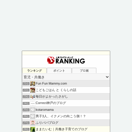
ランキング
ポイント
ブロ画
Fun Fun Mammy.com
21位
こどもごはん と くらしの話
22位
毎日がよかったさがし
23位
Correct神戸のブログ
24位
kotaromama
25位
男子3人、イクメンの向こう側！？
26位
ふりパパブログ
27位
ままたいむ｜共働き子育てのブログ
28位