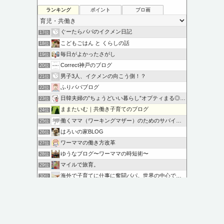
ランキング
ポイント
ブロ画
ぐーたらパパのイクメン日記
17位
こどもごはん と くらしの話
18位
毎日がよかったさがし
19位
Correct神戸のブログ
20位
男子3人、イクメンの向こう側！？
21位
ふりパパブログ
22位
日韓夫婦の”ちょうどいい暮らし”オプティまる◎手帖
23位
ままたいむ｜共働き子育てのブログ
24位
働くママ（ワーキングマザー）のためのサバイバル作戦 -
25位
はろいの家BLOG
26位
ワーママの働き方改革
27位
ゆうなブログ〜ワーママの時短術〜
28位
マイルで旅育。
29位
海外で子育てに仕事に奮闘パパ。世界の中心でオムツ交換する
30位
気楽にツーオペ育児
31位
このカテゴリを全て表示
参加する