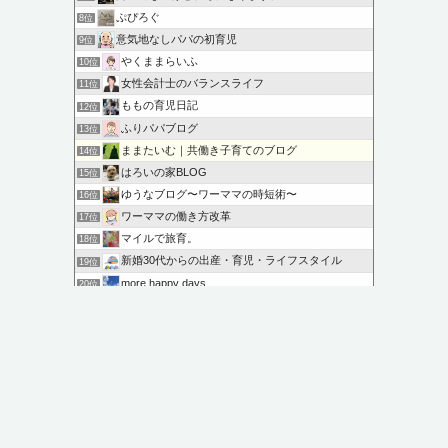
ぷぴろぐ
8位
意気地なしパパの初育児
9位
やくままらいふ
10位
女性会計士のバランスライフ
11位
ももの育児日記
12位
ふりパパブログ
13位
ままたいむ｜共働き子育てのブログ
14位
はろいの家BLOG
15位
ゆうなブログ〜ワーママの時短術〜
16位
ワーママの働き方改革
17位
マイルで旅育。
18位
新婚30代からの出産・育児・ライフスタイル
19位
more happy days
20位
23区で狭小住宅を建てます
21位
このカテゴリを全て表示
参加する
このブログに投票する