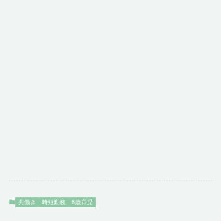
共働き
時短勤務
6歳育児