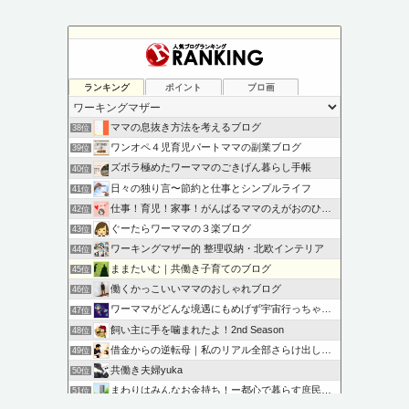
ランキング
ポイント
ブロ画
ママの息抜き方法を考えるブログ
38位
ワンオペ４児育児パートママの副業ブログ
39位
ズボラ極めたワーママのごきげん暮らし手帳
40位
日々の独り言〜節約と仕事とシンプルライフ
41位
仕事！育児！家事！がんばるママのえがおのひろば
42位
ぐーたらワーママの３楽ブログ
43位
ワーキングマザー的 整理収納・北欧インテリア
44位
ままたいむ｜共働き子育てのブログ
45位
働くかっこいいママのおしゃれブログ
46位
ワーママがどんな境遇にもめげず宇宙行っちゃう話
47位
飼い主に手を噛まれたよ！2nd Season
48位
借金からの逆転母｜私のリアル全部さらけ出します
49位
共働き夫婦yuka
50位
まわりはみんなお金持ち！ー都心で暮らす庶民ママの日記ー
51位