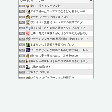
楽して得とるワーママ術
76位
ズボラ極めたワーママのごきげん暮らし手帳
77位
ぐーたらワーママの３楽ブログ
78位
ワンオペ４児育児パートママの副業ブログ
79位
日々の独り言〜節約と仕事とシンプルライフ
80位
仕事！育児！家事！がんばるママのえがおのひろば
81位
ワーキングマザー的 整理収納・北欧インテリア
82位
ままたいむ｜共働き子育てのブログ
83位
ワーママがどんな境遇にもめげず宇宙行っちゃう話
84位
飼い主に手を噛まれたよ！2nd Season
85位
借金からの逆転母｜私のリアル全部さらけ出します
86位
共働き夫婦yuka
87位
気ままに独り言
88位
ゆうなブログ〜ワーママの時短術〜
89位
ワーママの楽しんで、美味しく、喜ばれる！息子弁当とおうちご飯
90位
このカテゴリを全て表示
参加する
このブログに投票する