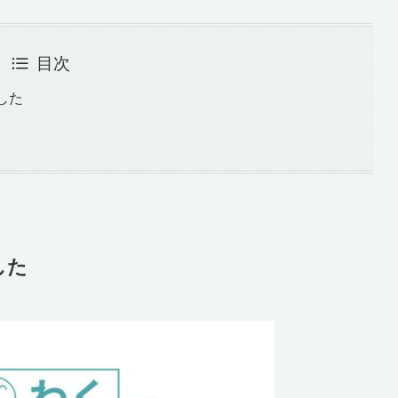
目次
した
した